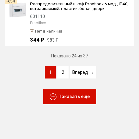
-65%
Распределительный шкаф Practibox 6 мод., IP40,
встраиваемый, пластик, белая дверь
601110
Practibox
Нет в наличии
344 ₽
983 ₽
Показано
24
из 37
1
2
Вперед →
Показать еще